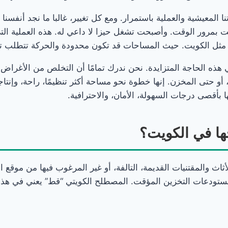
نا المعيشية والعملية باستمرار. ومع كل تغيير، غالبا ما نجد أنفسن
مت بمرور الوقت. وأصبحت تشغل حيزا لا داعي له. هذه العملية التي
ة مثل الكويت. حيث المساحات قد تكون محدودة والحركة تتطلب ت
ذه الحاجة المتزايدة. نحن ندرك تمامًا أن التخلص من الأغراض 
و حتى المخزن. إنها خطوة نحو مساحة أكثر تنظيمًا، راحة، وإنتاج
أقصى درجات السهولة، الأمان، والاحترافية.
ها في الكويت؟
والمقتنيات القديمة، التالفة، أو غير المرغوب فيها من موقع الع
 مستودعات التخزين المؤقت. المصطلح الكويتي “قط” يعني في هذا 