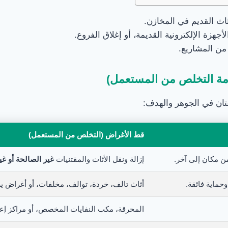
أثاث القديم في المخازن.
هزة الإلكترونية القديمة، أو إغلاق الفروع.
 من المشاريع.
مة التخلص من المستعمل)
فتان في الجوهر والهدف:
قط الأغراض (التخلص من المستعمل)
 مكان إلى آخر.
إزالة ونقل الأثاث والمقتنيات
غير الصالحة أو غي
حماية فائقة.
أثاث تالف، خردة، توالف، مخلفات، أو أغراض يراد
المحرقة، مكب النفايات المخصص، أو مراكز إعاد