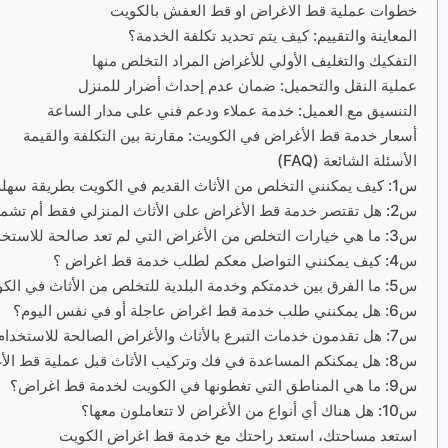
خطوات عملية قط الاغراض او قط العفش بالكويت
المعاينة والتقييم: كيف يتم تحديد تكلفة الخدمة؟
التفكيك والتغليف الأولي للأغراض المراد التخلص منها
عملية النقل والتحميل: ضمان عدم إحداث أضرار للمنزل
التنسيق مع العميل: خدمة عملاء ودعم فني على مدار الساعة
أسعار خدمة قط الأغراض في الكويت: مقارنة بين التكلفة والقيمة
الأسئلة الشائعة (FAQ)
س1: كيف يمكنني التخلص من الأثاث القديم في الكويت بطريقة سهلة ومسؤولة؟
س2: هل تقتصر خدمة قط الأغراض على الأثاث المنزلي فقط أم تشمل أنواعًا أخرى من الأغراض؟
س3: ما هي خيارات التخلص من الأغراض التي لم تعد صالحة للاستخدام أو التبرع بها؟
س4: كيف يمكنني التواصل معكم لطلب خدمة قط اغراض ؟
س5: ما الفرق بين خدمتكم وخدمة البلدية للتخلص من الأثاث في الكويت، ولماذا أختاركم؟
س6: هل يمكنني طلب خدمة قط اغراض عاجلة أو في نفس اليوم؟
س7: هل تقدمون خدمات التبرع بالأثاث والأغراض الصالحة للاستخدام؟
س8: هل يمكنكم المساعدة في فك وتركيب الأثاث قبل عملية قط الأغراض؟
س9: ما هي المناطق التي تغطونها في الكويت لخدمة قط اغراض؟
س10: هل هناك أي أنواع من الأغراض لا تتعاملون معها؟
استعد مساحتك، استعد راحتك مع خدمة قط اغراض الكويت