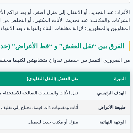
الأفراد: عند التجديد، أو الانتقال إلى منزل أصغر، أو بعد تراكم ال
الشركات والمكاتب: عند تحديث الأثاث المكتبي، أو التخلص من الأج
المقاولين والمطورين: لإزالة مخلفات البناء والتوالف بعد الانتهاء
الفرق بين “نقل العفش” و “قط الأغراض” (خد
من الضروري التمييز بين خدمتين تبدوان متشابهتين لكنهما مختل
الميزة
نقل العفش (النقل التقليدي)
الهدف الرئيسي
نقل الأثاث والمقتنيات
الصالحة للاستخدام
من
طبيعة الأغراض
أثاث ومقتنيات ذات قيمة، تحتاج إلى تغليف و
الوجهة النهائية
منزل أو مكتب جديد للعميل.